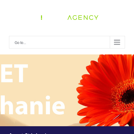
Skip
to
content
Go to...