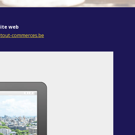
Site web
atout-commerces.be