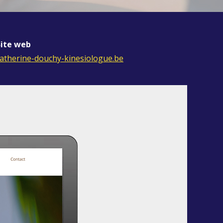
Site web
atherine-douchy-kinesiologue.be